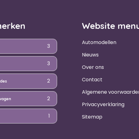
erken
Website men
Automodellen
3
Nieuws
3
Over ons
Contact
2
des
Algemene voorwaarde
2
wagen
Privacyverklaring
1
Sitemap