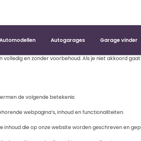
rden
Automodellen
Autogarages
Garage vinder
jn van toepassing op het gebruik van onze website. Door
lledig en zonder voorbehoud. Als je niet akkoord gaat 
ermen de volgende betekenis:
ijbehorende webpagina’s, inhoud en functionaliteiten.
dere inhoud die op onze website worden geschreven en gep