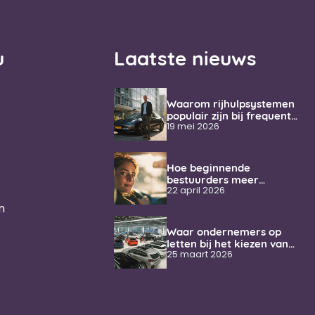
u
Laatste nieuws
Waarom rijhulpsystemen
populair zijn bij frequente
weggebruikers
19 mei 2026
Hoe beginnende
bestuurders meer
vertrouwen krijgen
22 april 2026
onderweg
n
Waar ondernemers op
letten bij het kiezen van
een zakelijke auto
25 maart 2026