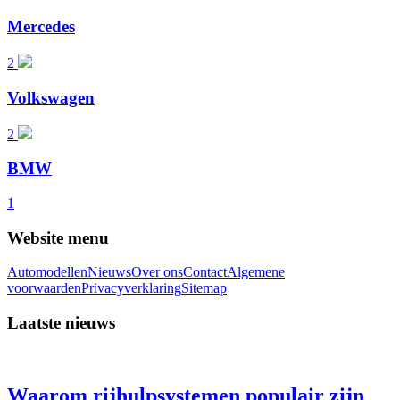
Mercedes
2
Volkswagen
2
BMW
1
Website menu
Automodellen
Nieuws
Over ons
Contact
Algemene
voorwaarden
Privacyverklaring
Sitemap
Laatste nieuws
Waarom rijhulpsystemen populair zijn