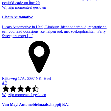
eval()'d code
on line
20
Wij zijn momenteel gesloten
Licars Automotive
Licars Automotive in Heel, Limburg, biedt onderhoud, reparatie en
een voorraad occasions. Ze helpen ook met zoekopdrachten. Ferry
Sweegers zorgt […]
Rijksweg 17A, 6097 NK, Heel
4,7
Wij zijn momenteel gesloten
Van Meyl Automobielmaatschappij B.V.