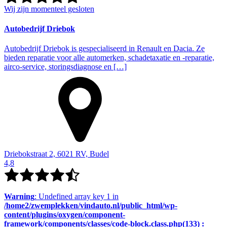
Wij zijn momenteel gesloten
Autobedrijf Driebok
Autobedrijf Driebok is gespecialiseerd in Renault en Dacia. Ze
bieden reparatie voor alle automerken, schadetaxatie en -reparatie,
airco-service, storingsdiagnose en […]
Driebokstraat 2, 6021 RV, Budel
4,8
Warning
: Undefined array key 1 in
/home2/zwemplekken/vindauto.nl/public_html/wp-
content/plugins/oxygen/component-
framework/components/classes/code-block.class.php(133) :