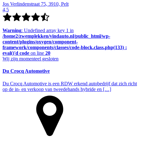
Jos Verlindenstraat 75, 3910, Pelt
4,5
Warning
: Undefined array key 1 in
/home2/zwemplekken/vindauto.nl/public_html/wp-
content/plugins/oxygen/component-
framework/components/classes/code-block.class.php(133) :
eval()'d code
on line
20
Wij zijn momenteel gesloten
Du Crocq Automotive
Du Crocq Automotive is een RDW erkend autobedrijf dat zich richt
op de in- en verkoop van tweedehands hybride en […]