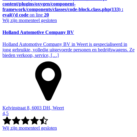
content/plugins/oxygen/component-
framework/components/classes/code-block.class.php(133) :
eval()'d code
on line
20
Wij zijn momenteel gesloten
Holland Automotive Company BV
Holland Automotive Company BV in Weert is gespecialiseerd in
jong gebruikte, volledig uitgevoerde personen en bedrijfswagens. Ze
bieden verkoop, service, […]
Kelvinstraat 8, 6003 DH, Weert
4,5
Wij zijn momenteel gesloten