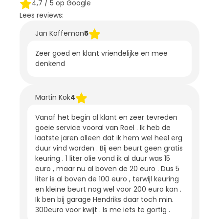
4,7
/ 5 op Google
Lees reviews:
Jan Koffeman
5
Zeer goed en klant vriendelijke en mee
denkend
Martin Kok
4
Vanaf het begin al klant en zeer tevreden
goeie service vooral van Roel . Ik heb de
laatste jaren alleen dat ik hem wel heel erg
duur vind worden . Bij een beurt geen gratis
keuring . 1 liter olie vond ik al duur was 15
euro , maar nu al boven de 20 euro . Dus 5
liter is al boven de 100 euro , terwijl keuring
en kleine beurt nog wel voor 200 euro kan .
Ik ben bij garage Hendriks daar toch min.
300euro voor kwijt . Is me iets te gortig .