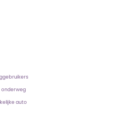
eggebruikers
n onderweg
elijke auto