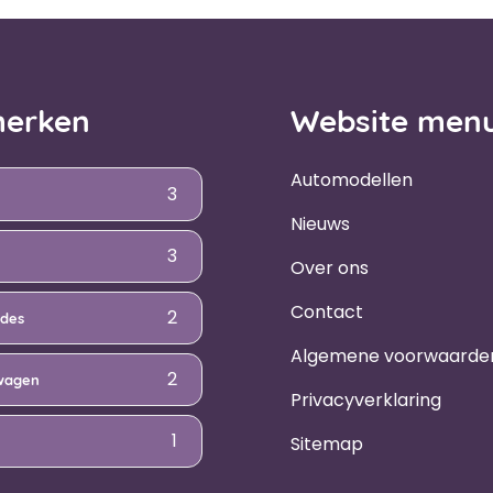
erken
Website men
Automodellen
3
Nieuws
3
Over ons
Contact
2
des
Algemene voorwaarde
2
wagen
Privacyverklaring
1
Sitemap