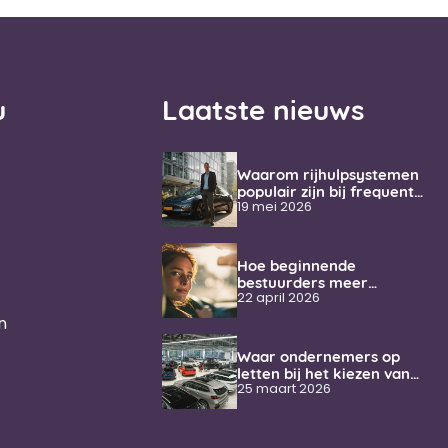
u
Laatste nieuws
Waarom rijhulpsystemen
populair zijn bij frequente
weggebruikers
19 mei 2026
Hoe beginnende
bestuurders meer
vertrouwen krijgen
22 april 2026
onderweg
n
Waar ondernemers op
letten bij het kiezen van
een zakelijke auto
25 maart 2026