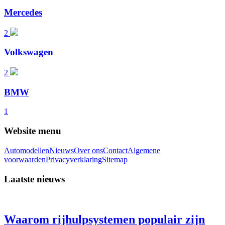
Mercedes
2
Volkswagen
2
BMW
1
Website menu
Automodellen
Nieuws
Over ons
Contact
Algemene
voorwaarden
Privacyverklaring
Sitemap
Laatste nieuws
Waarom rijhulpsystemen populair zijn