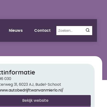
Zoeken
Nieuws
Contact
naar:
tinformatie
96 030
rweg 31, 6023 AJ, Budel-Schoot
www.autobedrijftwanvanmierlo.nl/
Bekijk website