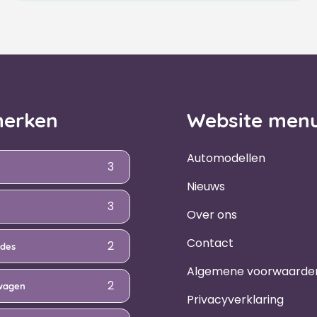
erken
Website men
Automodellen
3
Nieuws
3
Over ons
Contact
2
des
Algemene voorwaarde
2
wagen
Privacyverklaring