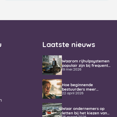
u
Laatste nieuws
Waarom rijhulpsystemen
populair zijn bij frequente
weggebruikers
19 mei 2026
Hoe beginnende
bestuurders meer
vertrouwen krijgen
22 april 2026
onderweg
n
Waar ondernemers op
letten bij het kiezen van
25 maart 2026