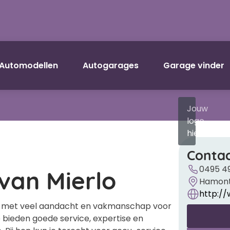
Automodellen
Autogarages
Garage vinder
Jouw
logo
hier?
Contac
van Mierlo
0495 4
Hamonte
http://
gt met veel aandacht en vakmanschap voor
 bieden goede service, expertise en