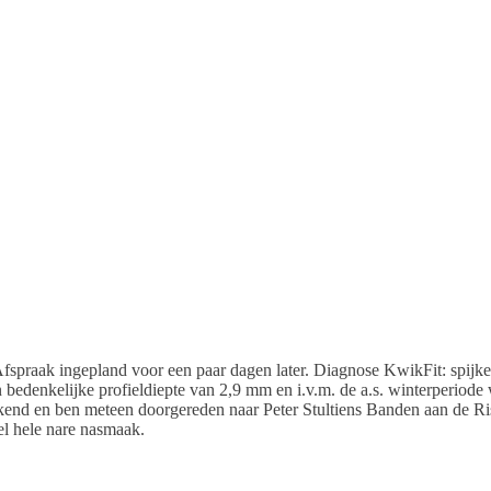
praak ingepland voor een paar dagen later. Diagnose KwikFit: spijker i
bedenkelijke profieldiepte van 2,9 mm en i.v.m. de a.s. winterperiode
ekend en ben meteen doorgereden naar Peter Stultiens Banden aan de Ri
el hele nare nasmaak.