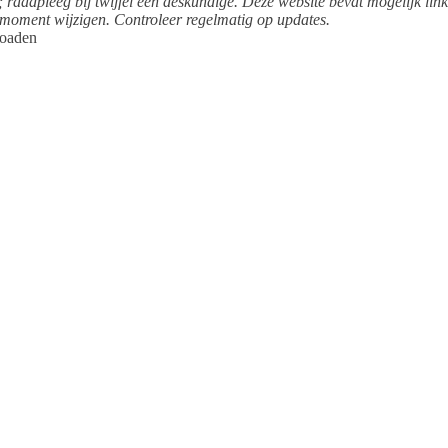
; raadpleeg bij twijfel een deskundige. Deze website bevat mogelijk link
 moment wijzigen. Controleer regelmatig op updates.
loaden