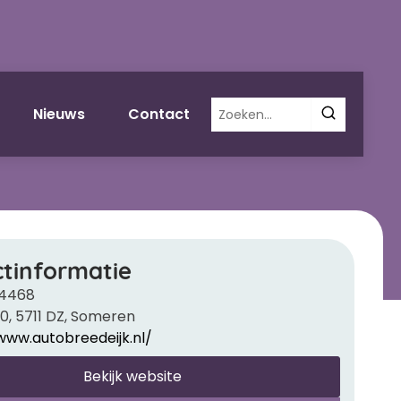
Zoeken
Nieuws
Contact
naar:
tinformatie
24468
10, 5711 DZ, Someren
www.autobreedeijk.nl/
Bekijk website