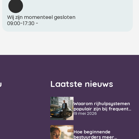
Wij zijn momenteel gesloten
09:00-17:30
-
u
Laatste nieuws
Waarom rijhulpsystemen
populair zijn bij frequente
weggebruikers
19 mei 2026
Hoe beginnende
bestuurders meer