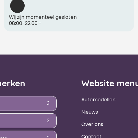
Wij zijn momenteel gesloten
08:00-22:00
-
erken
Website men
Automodellen
3
Nieuws
3
Over ons
Contact
2
des