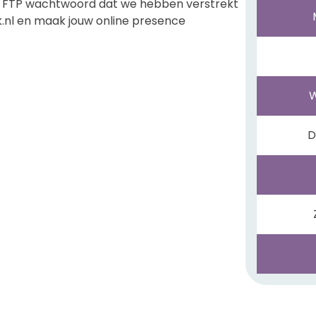
et FTP wachtwoord dat we hebben verstrekt
k.nl en maak jouw online presence
D