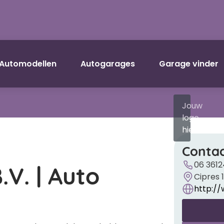
Automodellen
Autogarages
Garage vinder
Jouw
logo
hier?
Contac
V. | Auto
06 361
Cipres 
http://